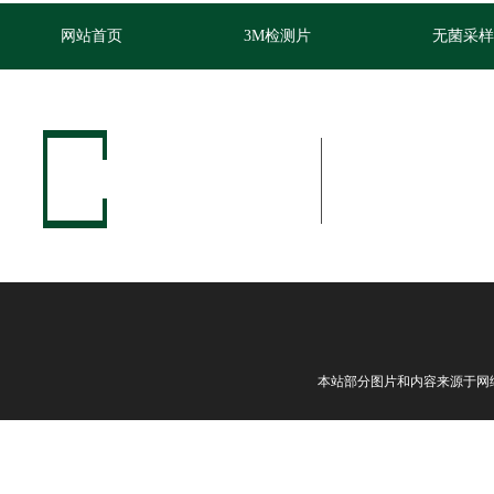
网站首页
3M检测片
无菌采样
青岛绿谷商
电话：188532
地址：青岛市
本站部分图片和内容来源于网