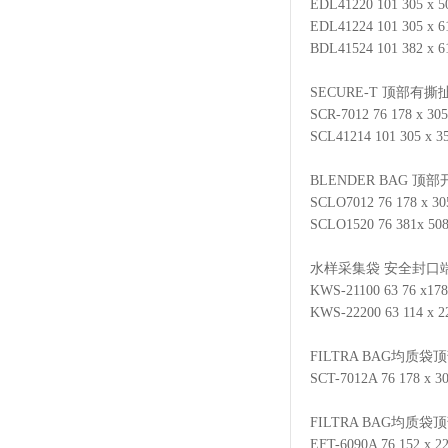
EDL41220 101 305
EDL41224 101 305
BDL41524 101 382
SECURE-T 顶部
SCR-7012 76 178 x
SCL41214 101 305 
BLENDER BAG 顶
SCLO7012 76 178 x
SCLO1520 76 381x
水样采集袋 安全封口
KWS-21100 63 76 
KWS-22200 63 114
FILTRA BAG均质
SCT-7012A 76 178 
FILTRA BAG均
EFT-6090A 76 152 