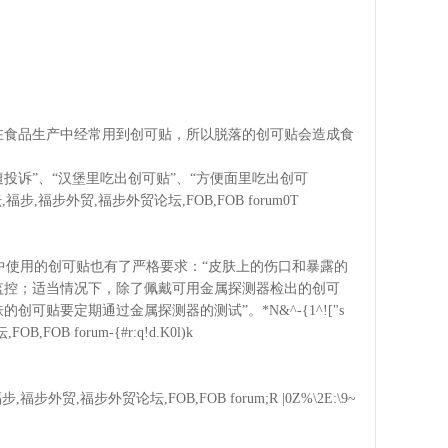
在食品生产中经常用到创可贴，所以脱落的创可贴会造成食
投诉”、“汉堡里吃出创可贴”、“方便面里吃出创可
福步外贸,福步外贸论坛,FOB,FOB forum0T
品生产中使用的创可贴也有了严格要求：“皮肤上的伤口和暴露的
监控；适当情况下，除了佩戴可用金属探测器检出的创可
贴要定期通过金属探测器的测试”。*N&^-{1^!["s
forum-{#r:q!d.K0l)k
福步外贸论坛,FOB,FOB forum;R |0Z%\2E:\9~