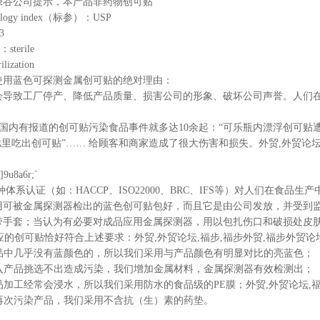
绿谷公司提示，本产品非药物创可贴
hnology index（标参）：USP
3
n：sterile
lization
使用蓝色可探测金属创可贴的绝对理由：
会导致工厂停产、降低产品质量、损害公司的形象、破坏公司声誉。人们
。
仅国内有报道的创可贴污染食品事件就多达10余起：“可乐瓶内漂浮创可贴遭
糕里吃出创可贴”…… 给顾客和商家造成了很大伤害和损失。外贸,外贸论坛,福步,
]9u8a6r;`
体系认证（如：HACCP、ISO22000、BRC、IFS等）对人们在食
用可被金属探测器检出的蓝色创可贴包好，而且它是由公司发放，并受到
手套；当认为有必要对成品应用金属探测器，用以包扎伤口和破损处皮肤的创可
可贴恰好符合上述要求：外贸,外贸论坛,福步,福步外贸,福步外贸论坛,FOB,FOB 
为食品中几乎没有蓝颜色的，所以我们采用与产品颜色有明显对比的亮蓝色；
止混入产品挑选不出造成污染，我们增加金属材料，金属探测器有效检测出；
品加工经常会浸水，所以我们采用防水的食品级的PE膜；外贸,外贸论坛,福步,福步外贸,
止再次污染产品，我们采用不含抗（生）素的药垫。