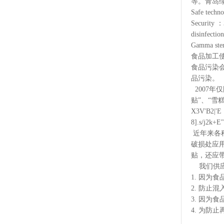
等。青岛
Safe tec
Security ：
disinfectio
Gamma steri
食品加工
食品污染
品污染
2007年
贴”、“雪
X3V'B2|'E
8].s/j2k+E"
近年来各种
破损处应
贴，还应带
我们供应的创
1. 因
2. 防
3. 因为食
4. 为防